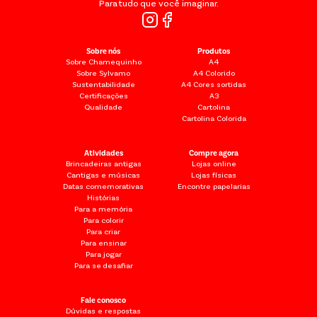
Para tudo que você imaginar.
Sobre nós
Produtos
Sobre Chamequinho
A4
Sobre Sylvamo
A4 Colorido
Sustentabilidade
A4 Cores sortidas
Certificações
A3
Qualidade
Cartolina
Cartolina Colorida
Atividades
Compre agora
Brincadeiras antigas
Lojas online
Cantigas e músicas
Lojas físicas
Datas comemorativas
Encontre papelarias
Histórias
Para a memória
Para colorir
Para criar
Para ensinar
Para jogar
Para se desafiar
Fale conosco
Dúvidas e respostas