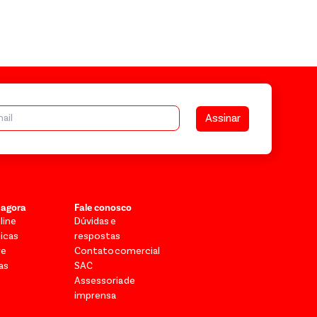
Assinar
 agora
Fale conosco
line
Dúvidas e
sicas
respostas
re
Contato comercial
as
SAC
Assessoria de
imprensa