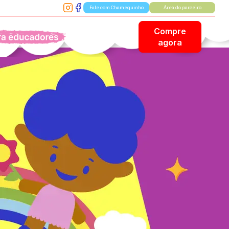
Fale com Chamequinho
Área do parceiro
Compre
ara Educadores
agora