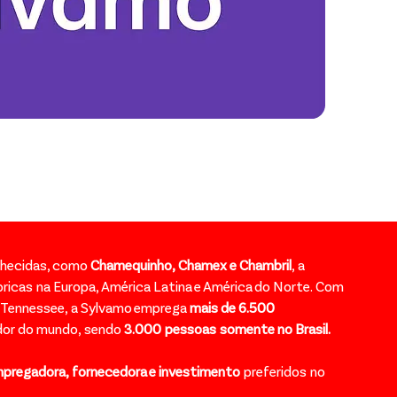
hecidas, como
Chamequinho, Chamex e Chambril
, a
ricas na Europa, América Latina e América do Norte. Com
Tennessee, a Sylvamo emprega
mais de 6.500
dor do mundo, sendo
3.000 pessoas somente no Brasil.
pregadora, fornecedora e investimento
preferidos no