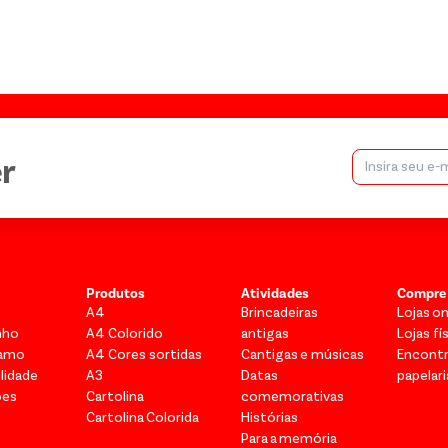
r
Produtos
Atividades
Compre
A4
Brincadeiras
Lojas on
nho
A4 Colorido
antigas
Lojas fí
vamo
A4 Cores sortidas
Cantigas e músicas
Encont
lidade
A3
Datas
papelari
ões
Cartolina
comemorativas
Cartolina Colorida
Histórias
Para a memória