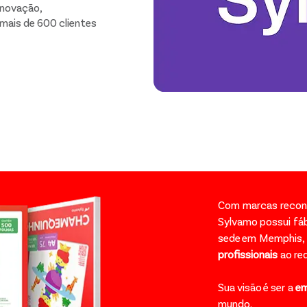
inovação,
 mais de 600 clientes
Com marcas recon
Sylvamo possui fáb
sede em Memphis, 
profissionais
ao re
Sua visão é ser a
em
mundo.