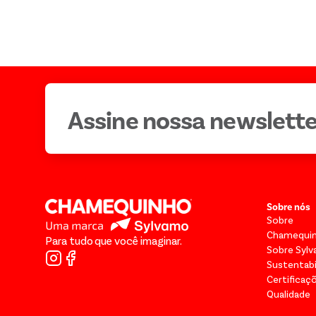
Assine nossa newslette
Sobre nós
Sobre
Chamequi
Para tudo que você imaginar.
Sobre Syl
Sustentabi
Certificaç
Qualidade