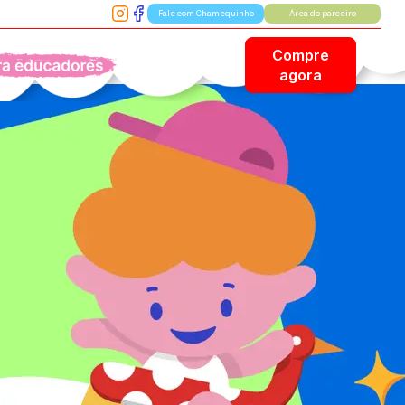
Fale com Chamequinho
Área do parceiro
Compre
ara Educadores
agora