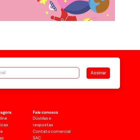
Assinar
 agora
Fale conosco
line
Dúvidas e
sicas
respostas
re
Contato comercial
as
SAC