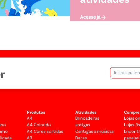
Acesse já
r
Produtos
Atividades
Compre
A4
Brincadeiras
Lojas on
nho
A4 Colorido
antigas
Lojas fí
vamo
A4 Cores sortidas
Cantigas e músicas
Encont
lidade
A3
Datas
papelari