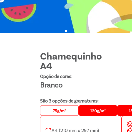
Chamequinho
A4
Opção de cores:
Branco
São 3 opções de gramaturas:
75g/m²
120g/m²
1
A4 (210 mm x 297 mm)