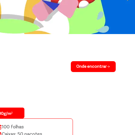
Onde encontrar
80g/m²
100 folhas
Caixas: 50 pacotes