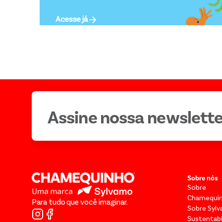
Acesse já
Assine nossa newslette
Sobre nós
Sobre
Chamequi
Para tudo que você imaginar.
Sobre Syl
Sustentabi